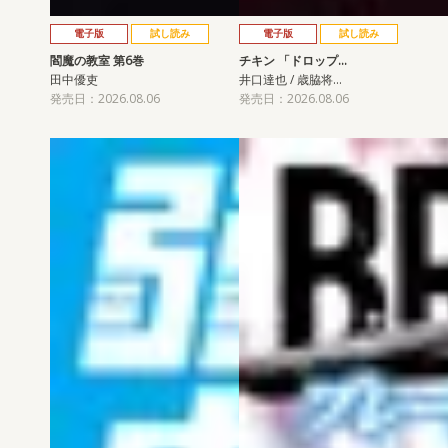
電子版
試し読み
電子版
試し読み
閻魔の教室 第6巻
チキン 「ドロップ…
田中優吏
井口達也 / 歳脇将…
発売日：2026.08.06
発売日：2026.08.06