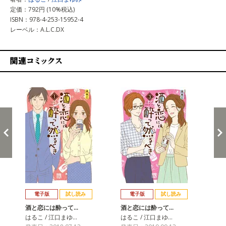
定価：792円 (10%税込)
ISBN：978-4-253-15952-4
レーベル：A.L.C.DX
関連コミックス
戻る
進む
電子版
試し読み
電子版
試し読み
酒と恋には酔って…
酒と恋には酔って…
酒
はるこ / 江口まゆ…
はるこ / 江口まゆ…
はる