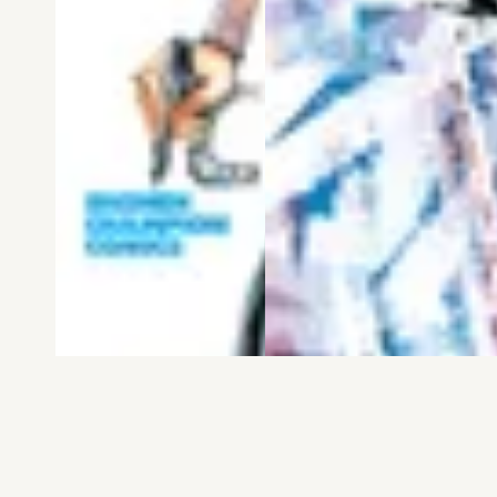
電子版
試し読み
電子版
試し読み
弱虫ペダル SPARE …
BREAK BACK 第25巻
渡辺航
KASA
発売日：2026.08.06
発売日：2026.08.06