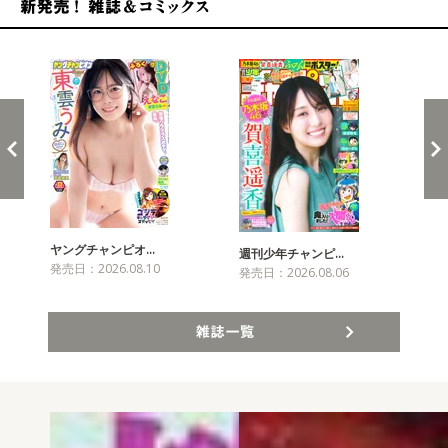
新発売！雑誌&コミックス
ヤングチャンピオ…
チャ
週刊少年チャンピ…
発売日：2026.08.10
発売
発売日：2026.08.06
雑誌一覧