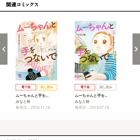
関連コミックス
戻る
進む
電子版
試し読み
電子版
試し読み
ムーちゃんと手を…
ムーちゃんと手を…
ム
みなと鈴
みなと鈴
み
発売日：2018.11.16
発売日：2019.07.16
発売