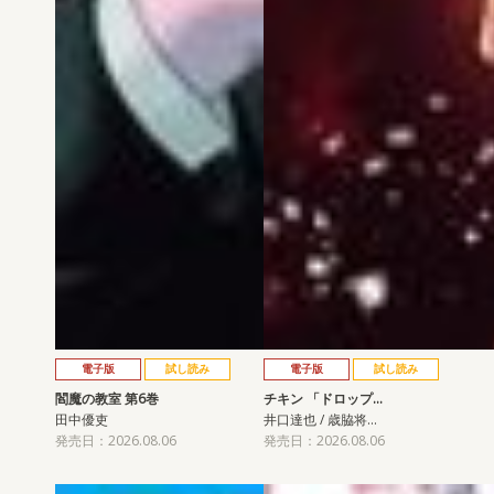
電子版
試し読み
電子版
試し読み
閻魔の教室 第6巻
チキン 「ドロップ…
田中優吏
井口達也 / 歳脇将…
発売日：2026.08.06
発売日：2026.08.06