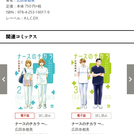
著者：
広田奈都美
定価：本体 750 円+税
ISBN：978-4-253-16017-9
レーベル：A.L.C.DX
関連コミックス
戻る
進む
電子版
試し読み
電子版
試し読み
ナースのチカラ 〜…
ナースのチカラ 〜…
ナ
広田奈都美
広田奈都美
広