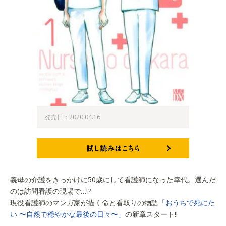
発売日：2020.04.16
試し読みはこちら
義母の介護をきっかけに50歳にして看護師になった幸代。選んだ
のは訪問看護の現場で…!?
現役看護師のマンガ家が描く命と看取りの物語
「おうちで死にた
い 〜自然で穏やかな最後の日々〜」
の新章スタート!!