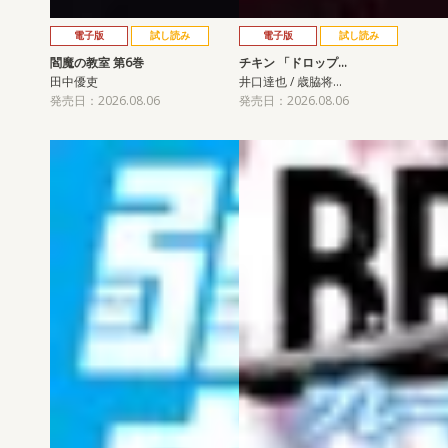
電子版
試し読み
電子版
試し読み
閻魔の教室 第6巻
チキン 「ドロップ…
田中優吏
井口達也 / 歳脇将…
発売日：2026.08.06
発売日：2026.08.06