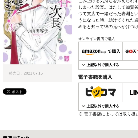
こみ上げる気持ちを抑えられ
しまった設楽。はたして加賀谷
つて支店で一緒だった岩淵と
うになった時、助けてくれた
めると知って彼の元へかけつけ
オンライン書店で購入
発売日：2021.07.15
電子書籍で購入
※ 電子書店によっては取り扱