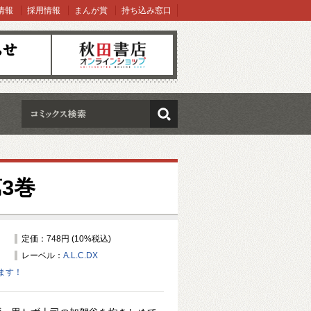
情報
採用情報
まんが賞
持ち込み窓口
オンラインショップ
検索
3巻
定価：748円 (10%税込)
レーベル：
A.L.C.DX
ます！