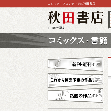
コミック・フロンティアの秋田書店
秋田書店
TOPへ戻る
コミックス
新刊・近刊
これから発売予定
話題の作品