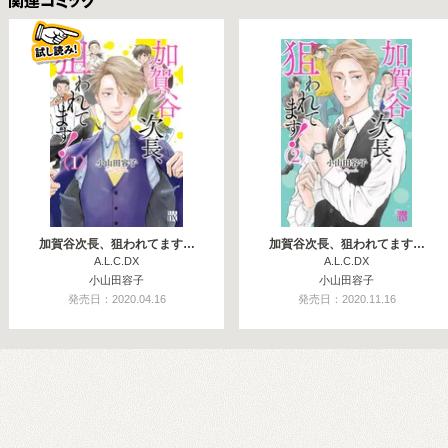
関連コミックス
加賀谷次長、狙われてます…
加賀谷次長、狙われてます…
A.L.C.DX
A.L.C.DX
小山田容子
小山田容子
発売日：2020.04.16
発売日：2020.11.16