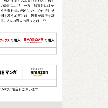
ず、思わず上司の加賀谷を抱きしめて
の反応は…!? 一方、加賀谷にはか
いう先輩社員の男がいた。心が折れそ
岩淵を慕う加賀谷は、岩淵が銀行を辞
る。2人の過去の日々とは…!?
いがない場合もございます