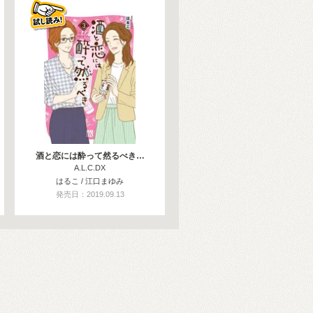
酒と恋には酔って然るべき…
A.L.C.DX
はるこ / 江口まゆみ
発売日：2019.09.13