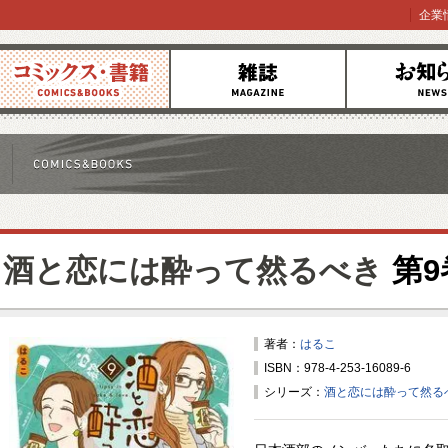
企業
コミックス
雑誌
お知らせ
酒と恋には酔って然るべき
第9
著者：
はるこ
ISBN：978-4-253-16089-6
シリーズ：
酒と恋には酔って然る