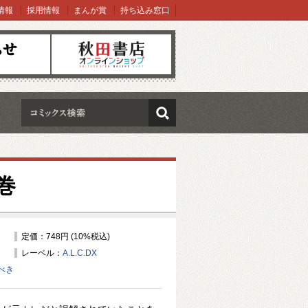
情報
採用情報
まんが賞
持ち込み窓口
オンラインショップ
検索
巻
定価：748円 (10%税込)
レーベル：
A.L.C.DX
べき