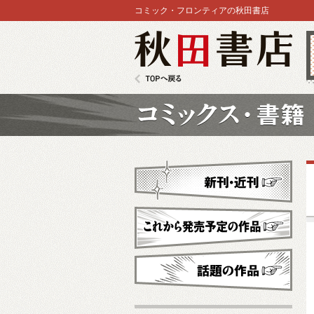
コミック・フロンティアの秋田書店
秋田書店
TOPへ戻る
コミックス
新刊・近刊
これから発売予定
話題の作品