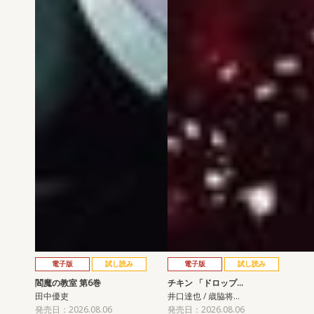
電子版
試し読み
電子版
試し読み
閻魔の教室 第6巻
チキン 「ドロップ…
田中優吏
井口達也 / 歳脇将…
発売日：2026.08.06
発売日：2026.08.06