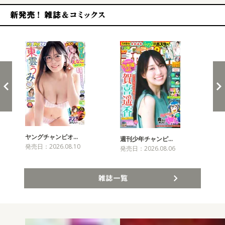
新発売！雑誌&コミックス
ヤングチャンピオ…
チャ
週刊少年チャンピ…
発売日：2026.08.10
発売
発売日：2026.08.06
雑誌一覧