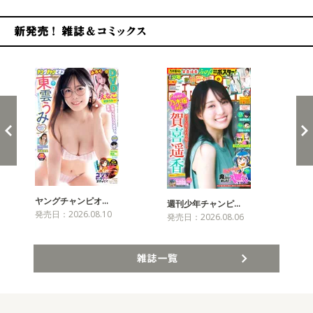
新発売！雑誌&コミックス
ヤングチャンピオ…
チャ
週刊少年チャンピ…
発売日：2026.08.10
発売
発売日：2026.08.06
雑誌一覧