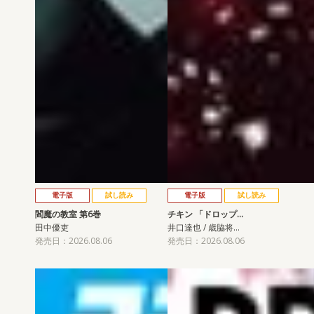
電子版
試し読み
電子版
試し読み
閻魔の教室 第6巻
チキン 「ドロップ…
田中優吏
井口達也 / 歳脇将…
発売日：2026.08.06
発売日：2026.08.06