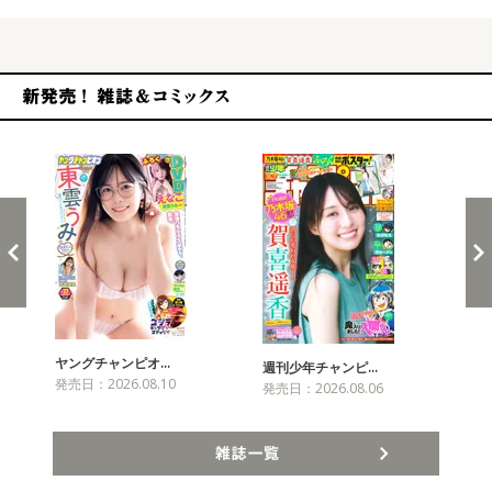
新発売！雑誌&コミックス
ヤングチャンピオ…
チャ
週刊少年チャンピ…
発売日：2026.08.10
発売
発売日：2026.08.06
雑誌一覧