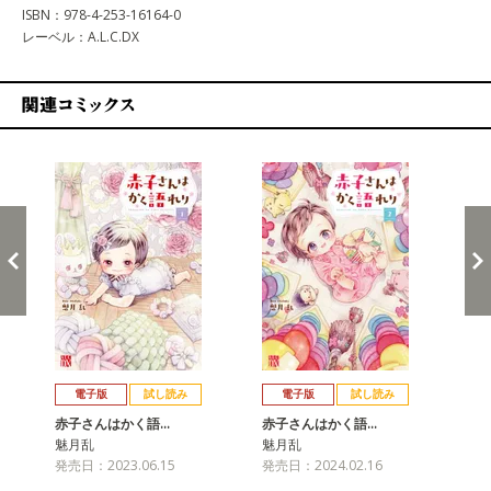
ISBN：978-4-253-16164-0
レーベル：A.L.C.DX
関連コミックス
戻る
進む
電子版
試し読み
電子版
試し読み
赤子さんはかく語…
赤子さんはかく語…
赤
魅月乱
魅月乱
魅
発売日：2023.06.15
発売日：2024.02.16
発売