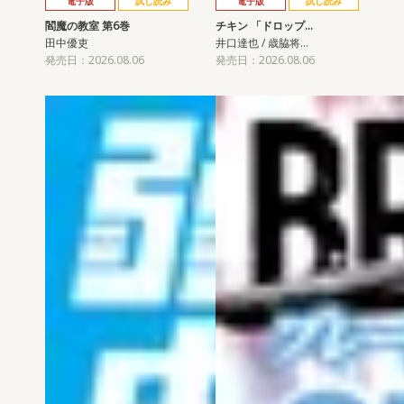
電子版
試し読み
電子版
試し読み
閻魔の教室 第6巻
チキン 「ドロップ…
田中優吏
井口達也 / 歳脇将…
発売日：2026.08.06
発売日：2026.08.06