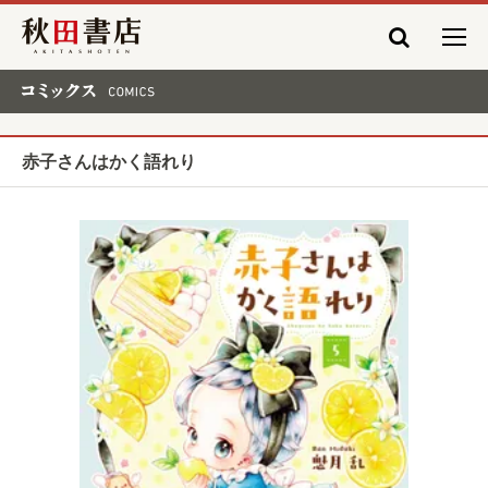
秋田書店
コミックス COMICS
赤子さんはかく語れり