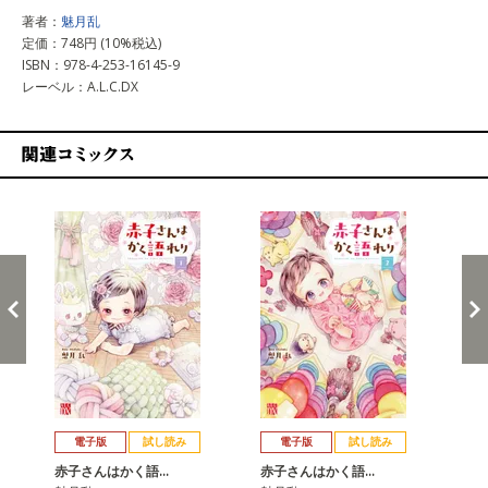
著者：
魅月乱
定価：748円 (10%税込)
ISBN：978-4-253-16145-9
レーベル：A.L.C.DX
関連コミックス
戻る
進む
電子版
試し読み
電子版
試し読み
赤子さんはかく語…
赤子さんはかく語…
赤