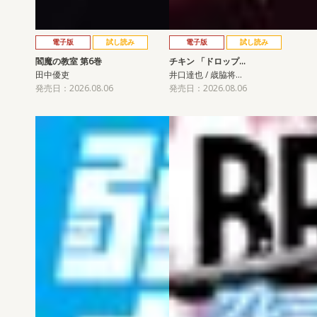
電子版
試し読み
電子版
試し読み
閻魔の教室 第6巻
チキン 「ドロップ…
田中優吏
井口達也 / 歳脇将…
発売日：2026.08.06
発売日：2026.08.06