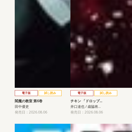
電子版
試し読み
電子版
試し読み
閻魔の教室 第6巻
チキン 「ドロップ…
田中優吏
井口達也 / 歳脇将…
発売日：2026.08.06
発売日：2026.08.06