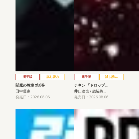
電子版
試し読み
電子版
試し読み
閻魔の教室 第6巻
チキン 「ドロップ…
田中優吏
井口達也 / 歳脇将…
発売日：2026.08.06
発売日：2026.08.06