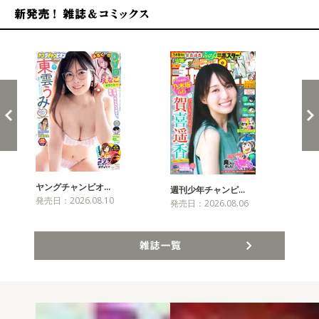
新発売！雑誌&コミックス
ヤングチャンピオ…
チャ
週刊少年チャンピ…
発売日：2026.08.10
発売
発売日：2026.08.06
雑誌一覧