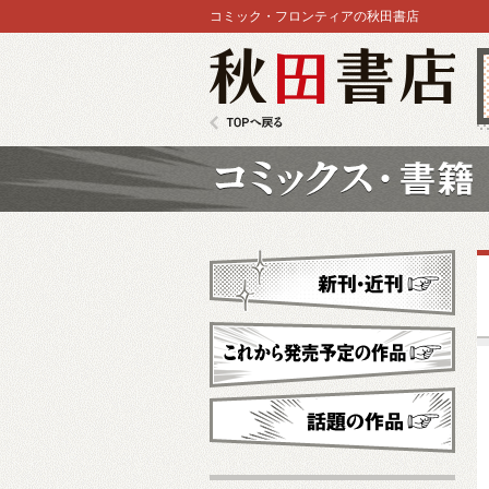
コミック・フロンティアの秋田書店
秋田書店
TOPへ戻る
コミックス
新刊・近刊
これから発売予定
話題の作品