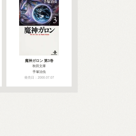
魔神ガロン 第3巻
秋田文庫
手塚治虫
発売日：2000.07.07