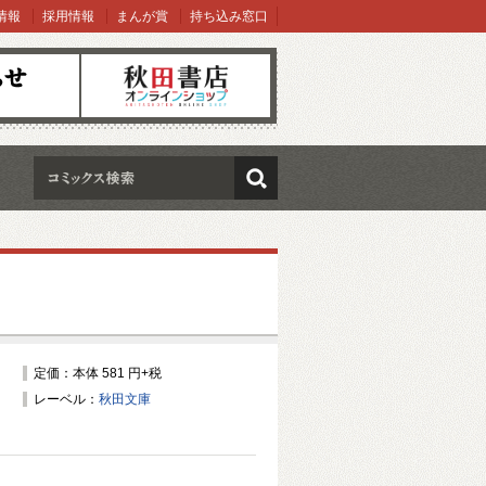
情報
採用情報
まんが賞
持ち込み窓口
オンラインショップ
検索
定価：本体 581 円+税
レーベル：
秋田文庫