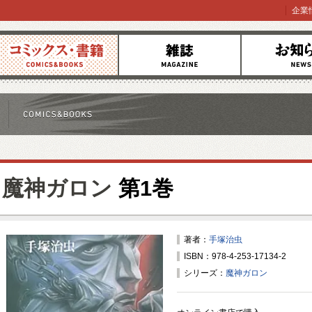
企業
コミックス
雑誌
お知らせ
魔神ガロン
第1巻
著者：
手塚治虫
ISBN：978-4-253-17134-2
シリーズ：
魔神ガロン