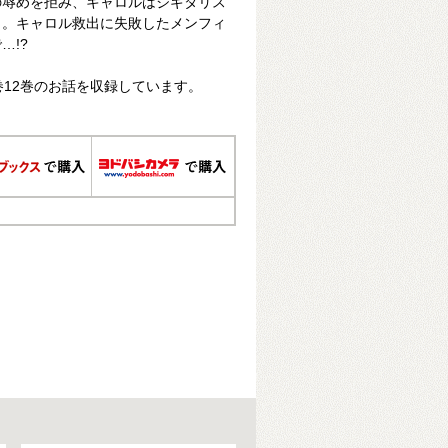
の辱めを拒み、キャロルはジギタリス
う。キャロル救出に失敗したメンフィ
…!?
巻12巻のお話を収録しています。