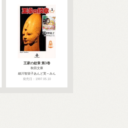
王家の紋章 第3巻
秋田文庫
細川智栄子あんど芙～みん
発売日：1997.05.10