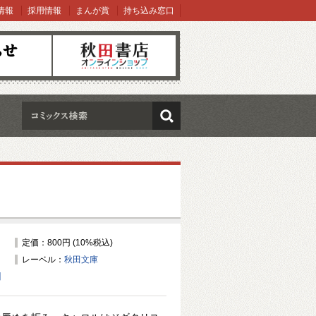
情報
採用情報
まんが賞
持ち込み窓口
オンラインショップ
検索
定価：800円 (10%税込)
レーベル：
秋田文庫
】