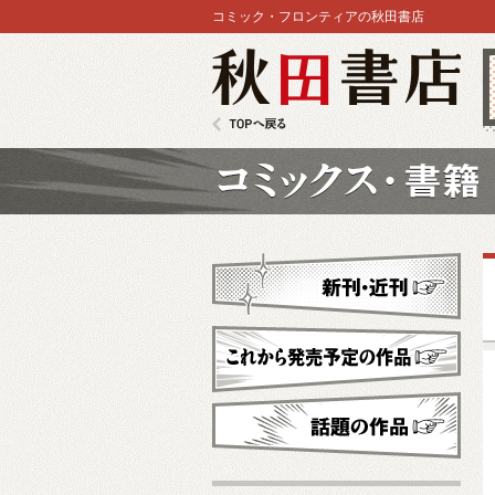
コミック・フロンティアの秋田書店
秋田書店
TOPへ戻る
コミックス
新刊・近刊
これから発売予定
話題の作品