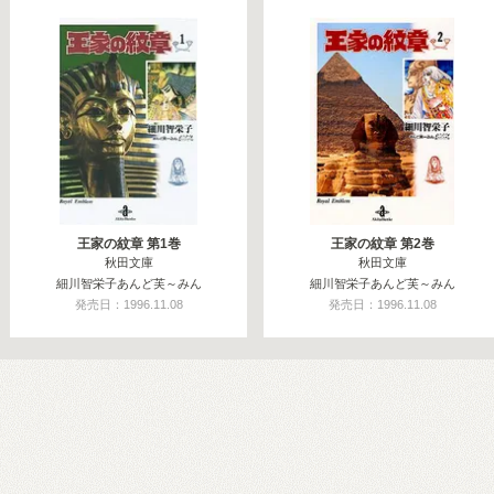
王家の紋章 第1巻
王家の紋章 第2巻
秋田文庫
秋田文庫
細川智栄子あんど芙～みん
細川智栄子あんど芙～みん
発売日：1996.11.08
発売日：1996.11.08