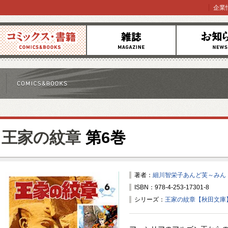
企業
コミックス
雑誌
お知らせ
王家の紋章
第6巻
著者：
細川智栄子あんど芙～みん
ISBN：978-4-253-17301-8
シリーズ：
王家の紋章【秋田文庫