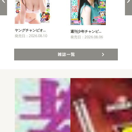
ヤングチャンピオ…
チャ
週刊少年チャンピ…
発売日：2026.08.10
発売
発売日：2026.08.06
雑誌一覧