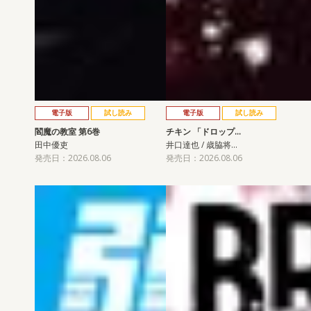
電子版
試し読み
電子版
試し読み
閻魔の教室 第6巻
チキン 「ドロップ…
田中優吏
井口達也 / 歳脇将…
発売日：2026.08.06
発売日：2026.08.06