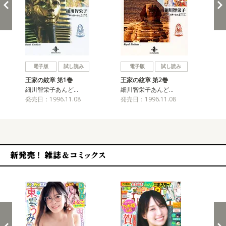
戻る
進む
電子版
試し読み
電子版
試し読み
王家の紋章 第1巻
王家の紋章 第2巻
王
細川智栄子あんど…
細川智栄子あんど…
細
発売日：1996.11.08
発売日：1996.11.08
発売
新発売！雑誌&コミックス