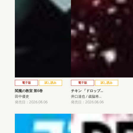
電子版
試し読み
電子版
試し読み
閻魔の教室 第6巻
チキン 「ドロップ…
田中優吏
井口達也 / 歳脇将…
発売日：2026.08.06
発売日：2026.08.06