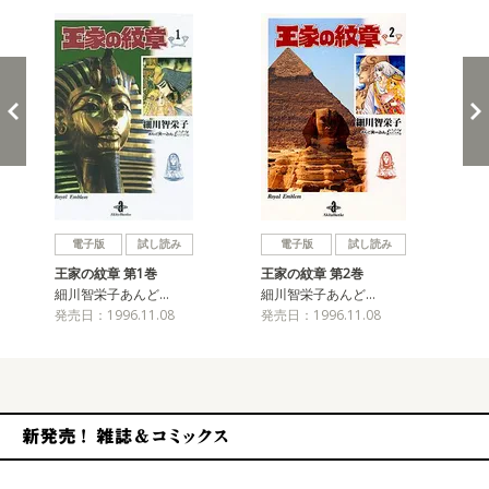
戻る
進む
電子版
試し読み
電子版
試し読み
王家の紋章 第1巻
王家の紋章 第2巻
王
細川智栄子あんど…
細川智栄子あんど…
細
発売日：1996.11.08
発売日：1996.11.08
発売
新発売！雑誌&コミックス