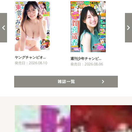
ヤングチャンピオ…
チャ
週刊少年チャンピ…
発売日：2026.08.10
発売
発売日：2026.08.06
雑誌一覧