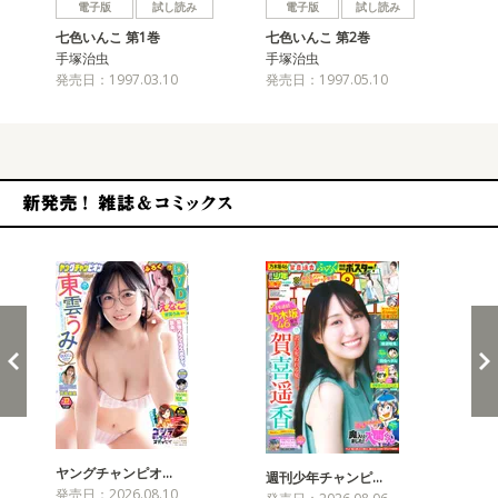
電子版
試し読み
電子版
試し読み
七色いんこ 第1巻
七色いんこ 第2巻
七
手塚治虫
手塚治虫
手
発売日：1997.03.10
発売日：1997.05.10
発売
新発売！雑誌&コミックス
ヤングチャンピオ…
チャ
週刊少年チャンピ…
発売日：2026.08.10
発売