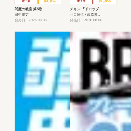
電子版
試し読み
電子版
試し読み
閻魔の教室 第6巻
チキン 「ドロップ…
田中優吏
井口達也 / 歳脇将…
発売日：2026.08.06
発売日：2026.08.06