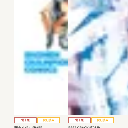
電子版
試し読み
電子版
試し読み
弱虫ペダル SPARE …
BREAK BACK 第25巻