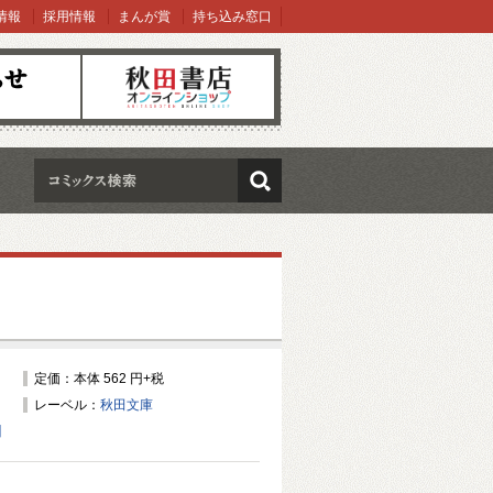
情報
採用情報
まんが賞
持ち込み窓口
オンラインショップ
検索
定価：本体 562 円+税
レーベル：
秋田文庫
】