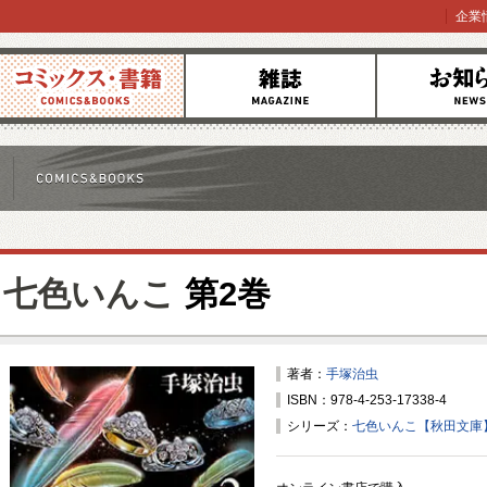
企業
コミックス
雑誌
お知らせ
七色いんこ
第2巻
著者：
手塚治虫
ISBN：978-4-253-17338-4
シリーズ：
七色いんこ【秋田文庫