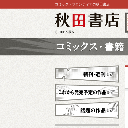
コミック・フロンティアの秋田書店
秋田書店
TOPへ戻る
コミックス
新刊・近刊
これから発売予定
話題の作品