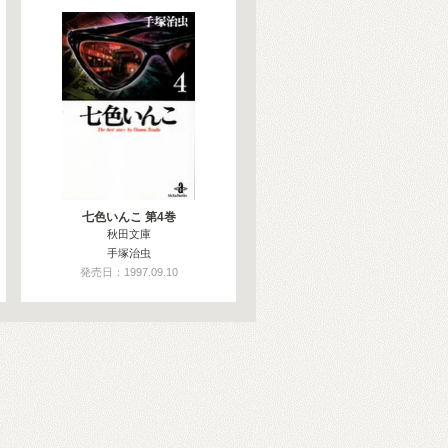
七色いんこ 第4巻
秋田文庫
手塚治虫
発売日：1997.09.10