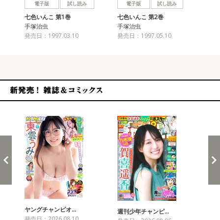
電子版
試し読み
電子版
試し読み
七色いんこ 第1巻
七色いんこ 第2巻
七
手塚治虫
手塚治虫
手
発売日：1997.03.10
発売日：1997.05.10
発売
新発売！雑誌&コミックス
ヤングチャンピオ…
チャ
週刊少年チャンピ…
発売日：2026.08.10