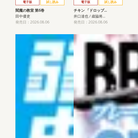
電子版
試し読み
電子版
試し読み
閻魔の教室 第6巻
チキン 「ドロップ…
田中優吏
井口達也 / 歳脇将…
発売日：2026.08.06
発売日：2026.08.06