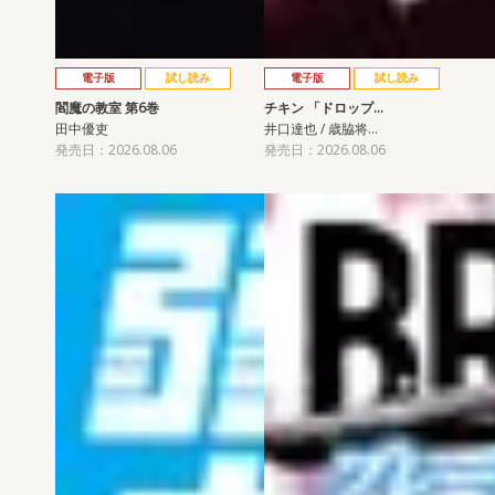
電子版
試し読み
電子版
試し読み
閻魔の教室 第6巻
チキン 「ドロップ…
田中優吏
井口達也 / 歳脇将…
発売日：2026.08.06
発売日：2026.08.06