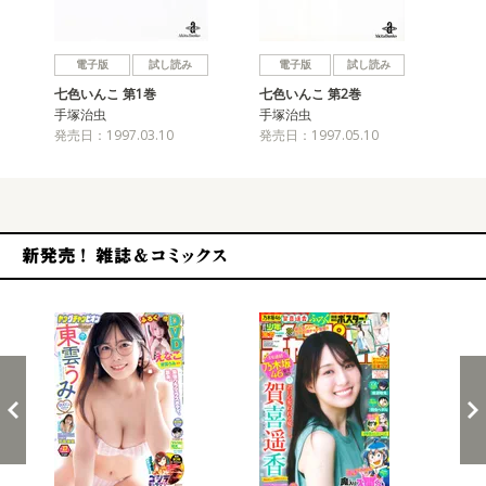
戻る
進む
電子版
試し読み
電子版
試し読み
七色いんこ 第1巻
七色いんこ 第2巻
七
手塚治虫
手塚治虫
手
発売日：1997.03.10
発売日：1997.05.10
発売
新発売！雑誌&コミックス