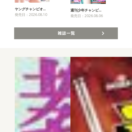
ヤングチャンピオ…
チャ
週刊少年チャンピ…
発売日：2026.08.10
発売
発売日：2026.08.06
雑誌一覧