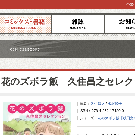
企業
コミックス
雑誌
お知らせ
花のズボラ飯 久住昌之セレク
著者：
久住昌之
/
水沢悦子
ISBN：978-4-253-17480-0
シリーズ：
花のズボラ飯【秋田文