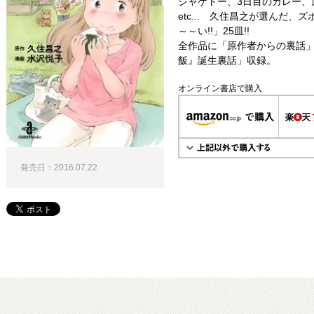
シャケトー、3日目のカレー、
etc... 久住昌之が選んだ
～～い!!」25皿!!
全作品に「原作者からの裏話」
飯』誕生裏話」収録。
オンライン書店で購入
発売日：2016.07.22