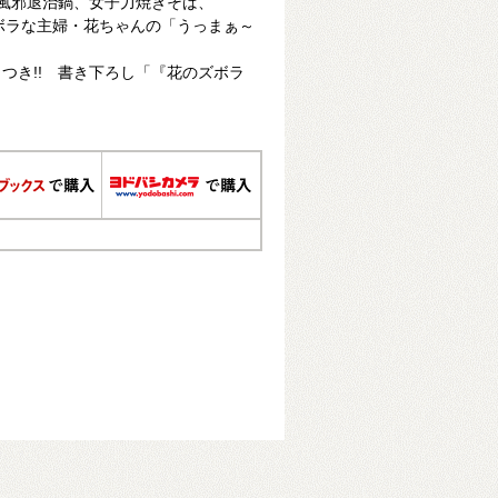
風邪退治鍋、女子力焼きそば、
、ズボラな主婦・花ちゃんの「うっまぁ～
つき!! 書き下ろし「『花のズボラ