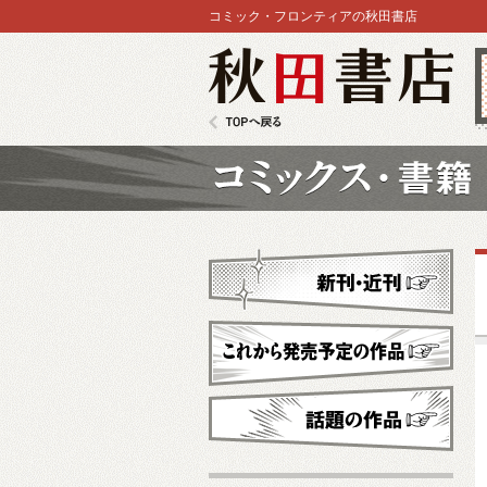
コミック・フロンティアの秋田書店
秋田書店
TOPへ戻る
コミックス
新刊・近刊
これから発売予定
話題の作品