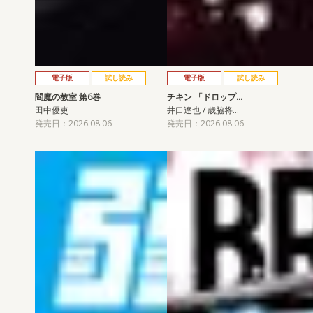
電子版
試し読み
電子版
試し読み
閻魔の教室 第6巻
チキン 「ドロップ…
田中優吏
井口達也 / 歳脇将…
発売日：2026.08.06
発売日：2026.08.06