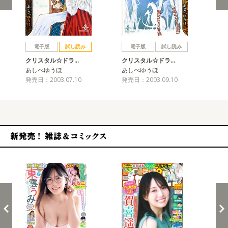
戻る
進む
電子版
試し読み
電子版
試し読み
クリスタル☆ドラ…
クリスタル☆ドラ…
ク
あしべゆうほ
あしべゆうほ
あ
発売日：2003.07.10
発売日：2003.09.10
発売
新発売！雑誌&コミックス