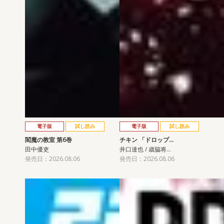
電子版
試し読み
電子版
試し読み
閻魔の教室 第6巻
チキン 「ドロップ…
田中優吏
井口達也 / 歳脇将…
発売日：2026.08.06
発売日：2026.08.06