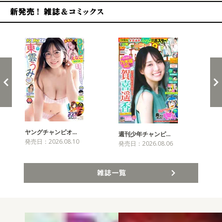
新発売！雑誌&コミックス
ヤングチャンピオ…
チャ
週刊少年チャンピ…
発売日：2026.08.10
発売
発売日：2026.08.06
雑誌一覧