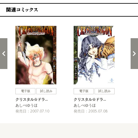
関連コミックス
戻る
進む
電子版
試し読み
電子版
試し読み
クリスタル☆ドラ…
クリスタル☆ドラ…
ク
あしべゆうほ
あしべゆうほ
あ
発売日：2007.07.10
発売日：2005.07.08
発売