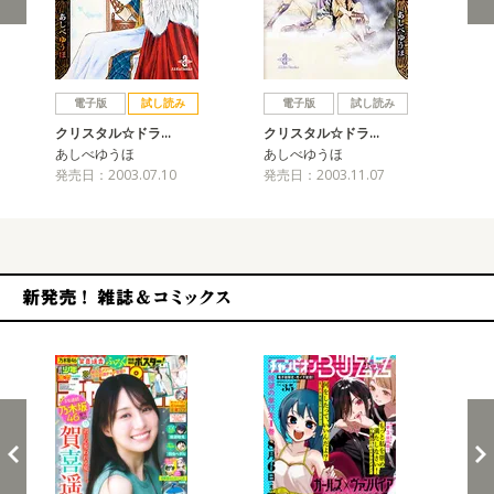
戻る
進む
電子版
試し読み
電子版
試し読み
クリスタル☆ドラ…
クリスタル☆ドラ…
ク
あしべゆうほ
あしべゆうほ
あ
発売日：2003.07.10
発売日：2003.11.07
発売
新発売！雑誌&コミックス