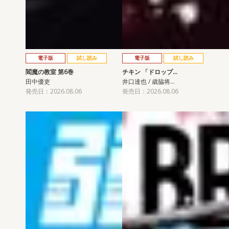
電子版
試し読み
電子版
試し読み
閻魔の教室 第6巻
チキン 「ドロップ…
田中優吏
井口達也 / 歳脇将…
発売日：2026.08.06
発売日：2026.08.06