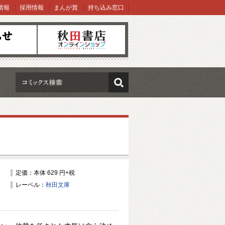
情報
採用情報
まんが賞
持ち込み窓口
オンラインショップ
検索
定価：本体 629 円+税
レーベル：
秋田文庫