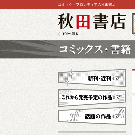
コミック・フロンティアの秋田書店
秋田書店
TOPへ戻る
コミックス
新刊・近刊
これから発売予定
話題の作品