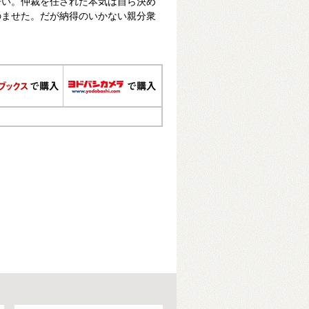
争い。仲裁を任された本気は自ら決め
のませた。だが納得のいかない親分衆