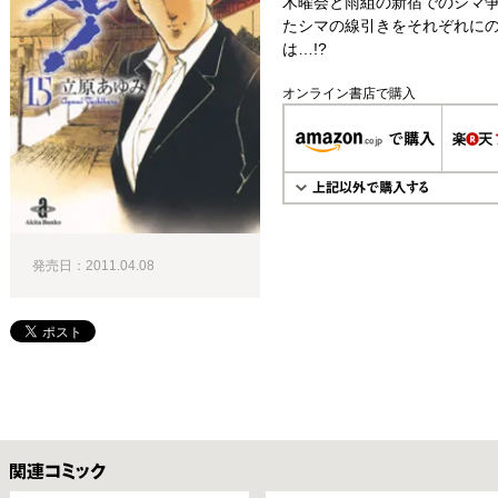
木曜会と雨組の新宿でのシマ
たシマの線引きをそれぞれに
は…!?
オンライン書店で購入
発売日：2011.04.08
関連コミックス