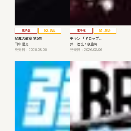
電子版
試し読み
電子版
試し読み
閻魔の教室 第6巻
チキン 「ドロップ…
田中優吏
井口達也 / 歳脇将…
発売日：2026.08.06
発売日：2026.08.06