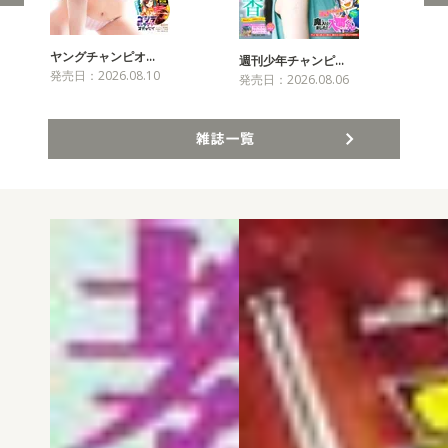
ヤングチャンピオ…
チャ
週刊少年チャンピ…
発売日：2026.08.10
発売
発売日：2026.08.06
雑誌一覧