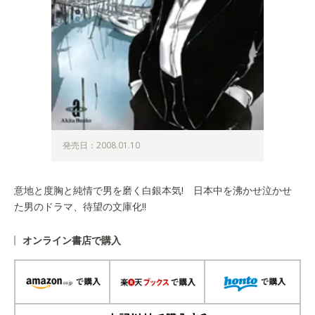
発売日：2008.01.10
意地と度胸と純情で男を磨く白銀本気! 日本中を沸かせ泣かせ
た男のドラマ、待望の文庫化!!
オンライン書店で購入