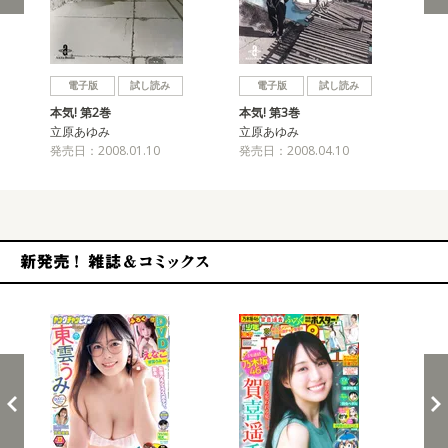
戻る
進む
電子版
試し読み
電子版
試し読み
本気! 第2巻
本気! 第3巻
本気
立原あゆみ
立原あゆみ
立
発売日：2008.01.10
発売日：2008.04.10
発売
新発売！雑誌&コミックス