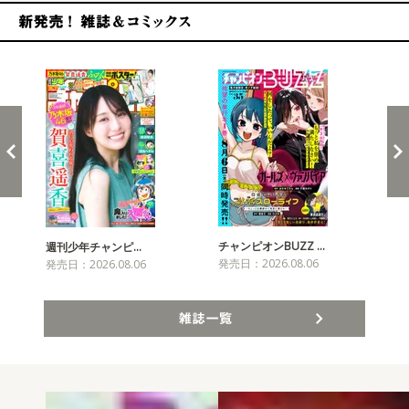
新発売！雑誌&コミックス
チャンピオンBUZZ …
週刊少年チャンピ…
月
発売日：2026.08.06
発売日：2026.08.06
発売
雑誌一覧