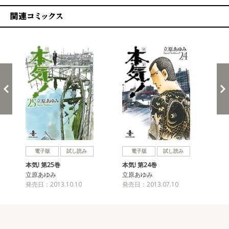
関連コミックス
戻る
進む
電子版
試し読み
電子版
試し読み
本気! 第25巻
本気! 第24巻
本気
立原あゆみ
立原あゆみ
立
発売日：2013.10.10
発売日：2013.07.10
発売