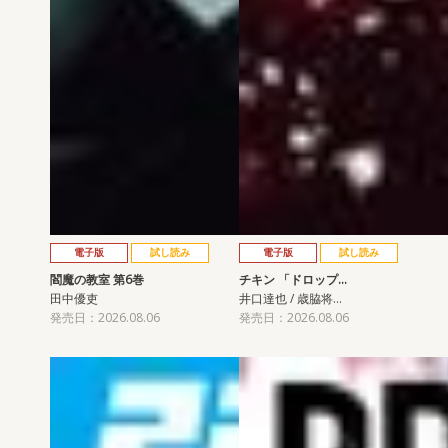
電子版
試し読み
電子版
試し読み
閻魔の教室 第6巻
チキン 「ドロップ…
田中優吏
井口達也 / 歳脇将…
発売日：2026.08.06
発売日：2026.08.06