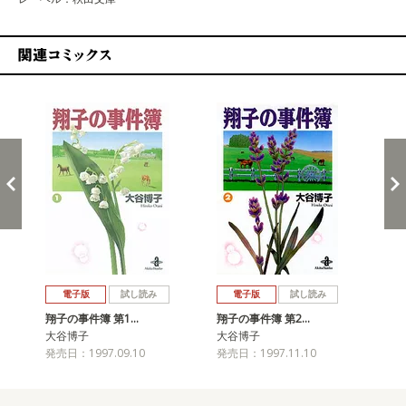
関連コミックス
戻る
進む
電子版
試し読み
電子版
試し読み
翔子の事件簿 第1…
翔子の事件簿 第2…
翔
大谷博子
大谷博子
大
発売日：1997.09.10
発売日：1997.11.10
発売