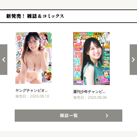
新発売！雑誌&コミックス
ヤングチャンピオ…
チャ
週刊少年チャンピ…
発売日：2026.08.10
発売
発売日：2026.08.06
雑誌一覧