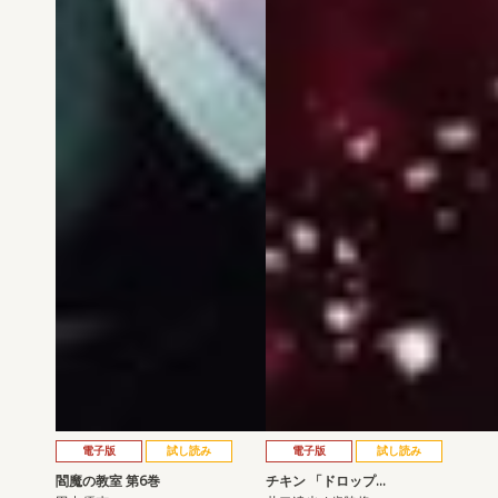
電子版
試し読み
電子版
試し読み
閻魔の教室 第6巻
チキン 「ドロップ…