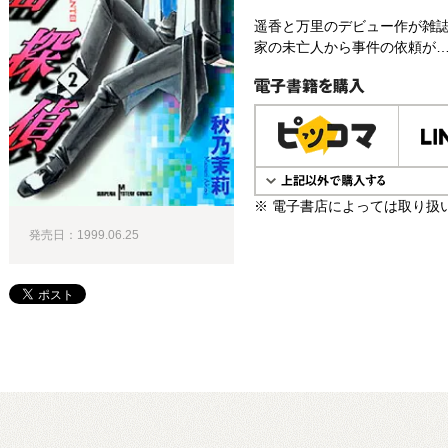
遥香と万里のデビュー作が雑
家の未亡人から事件の依頼が…
電子書籍で購入
※ 電子書店によっては取り扱
発売日：1999.06.25