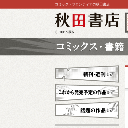
コミック・フロンティアの秋田書店
秋田書店
TOPへ戻る
コミックス
新刊・近刊
これから発売予定
話題の作品