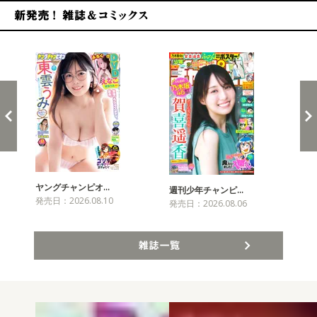
新発売！雑誌&コミックス
ヤングチャンピオ…
チャ
週刊少年チャンピ…
発売日：2026.08.10
発売
発売日：2026.08.06
雑誌一覧