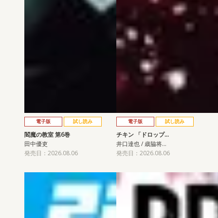
電子版
試し読み
電子版
試し読み
閻魔の教室 第6巻
チキン 「ドロップ…
田中優吏
井口達也 / 歳脇将…
発売日：2026.08.06
発売日：2026.08.06