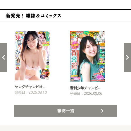
新発売！雑誌&コミックス
ヤングチャンピオ…
チャ
週刊少年チャンピ…
発売日：2026.08.10
発売
発売日：2026.08.06
雑誌一覧