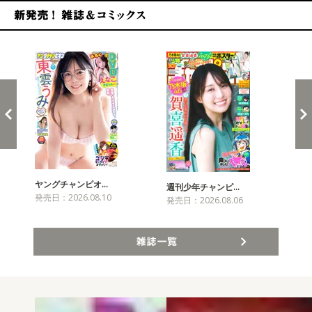
新発売！雑誌&コミックス
ヤングチャンピオ…
チャ
週刊少年チャンピ…
発売日：2026.08.10
発売
発売日：2026.08.06
雑誌一覧