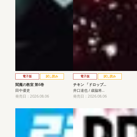
電子版
試し読み
電子版
試し読み
閻魔の教室 第6巻
チキン 「ドロップ…
田中優吏
井口達也 / 歳脇将…
発売日：2026.08.06
発売日：2026.08.06