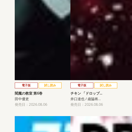
電子版
試し読み
電子版
試し読み
閻魔の教室 第6巻
チキン 「ドロップ…
田中優吏
井口達也 / 歳脇将…
発売日：2026.08.06
発売日：2026.08.06