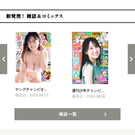
新発売！雑誌&コミックス
ヤングチャンピオ…
チャ
週刊少年チャンピ…
発売日：2026.08.10
発売
発売日：2026.08.06
雑誌一覧