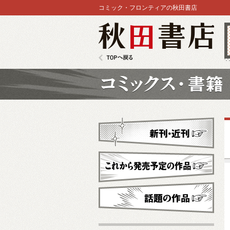
コミック・フロンティアの秋田書店
秋田書店
TOPへ戻る
コミックス
新刊・近刊
これから発売予定
話題の作品