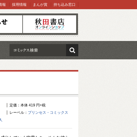
情報
採用情報
まんが賞
持ち込み窓口
オンラインショップ
検索
定価：本体 419 円+税
レーベル：
プリンセス・コミックス
人