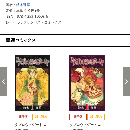
著者：
鈴木理華
定価：本体 419 円+税
ISBN：978-4-253-19608-6
レーベル：プリンセス・コミックス
関連コミックス
戻る
進む
電子版
試し読み
電子版
試し読み
タブロウ・ゲート …
タブロウ・ゲート …
タ