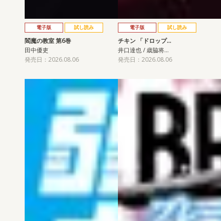
電子版
試し読み
電子版
試し読み
閻魔の教室 第6巻
チキン 「ドロップ…
田中優吏
井口達也 / 歳脇将…
発売日：2026.08.06
発売日：2026.08.06