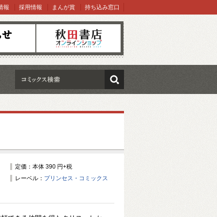
情報
採用情報
まんが賞
持ち込み窓口
オンラインショップ
検索
定価：本体 390 円+税
レーベル：
プリンセス・コミックス