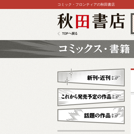
コミック・フロンティアの秋田書店
秋田書店
TOPへ戻る
コミックス
新刊・近刊
これから発売予定
話題の作品