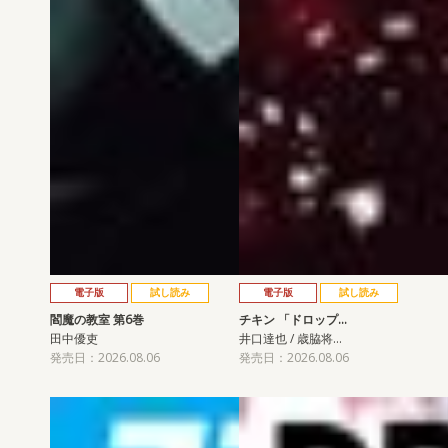
電子版
試し読み
電子版
試し読み
閻魔の教室 第6巻
チキン 「ドロップ…
田中優吏
井口達也 / 歳脇将…
発売日：2026.08.06
発売日：2026.08.06