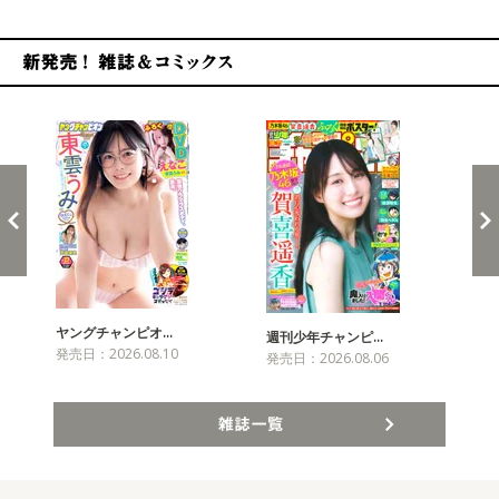
新発売！雑誌&コミックス
ヤングチャンピオ…
チャ
週刊少年チャンピ…
発売日：2026.08.10
発売
発売日：2026.08.06
雑誌一覧