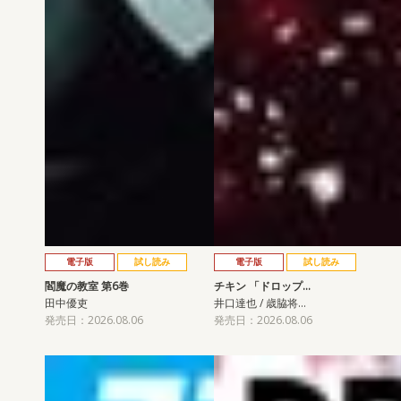
電子版
試し読み
電子版
試し読み
閻魔の教室 第6巻
チキン 「ドロップ…
田中優吏
井口達也 / 歳脇将…
発売日：2026.08.06
発売日：2026.08.06