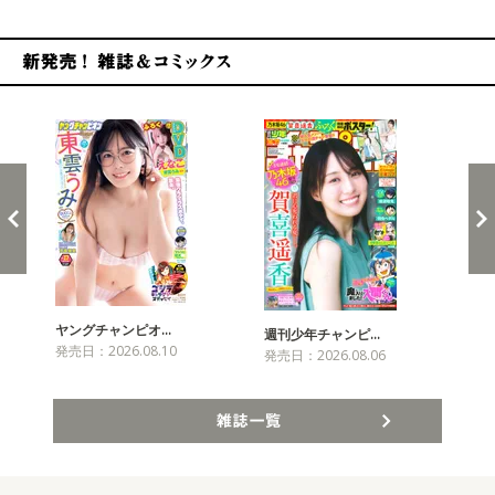
新発売！雑誌&コミックス
ヤングチャンピオ…
チャ
週刊少年チャンピ…
発売日：2026.08.10
発売
発売日：2026.08.06
雑誌一覧