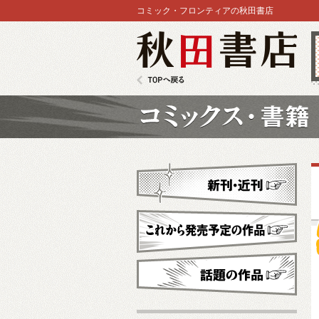
コミック・フロンティアの秋田書店
秋田書店
TOPへ戻る
コミックス
新刊・近刊
これから発売予定
話題の作品