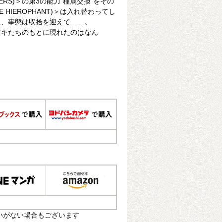
VERS)＞の第3の能力“種属交換”をその
 HIEROPHANT)＞は入れ替わってし
に、事態は収拾を迎えて……。
ツキたちのもとに現れたのはなん
いがない場合もございます