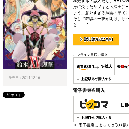
暴走する＜恋人たち(THE LO
身に受けたサツキと＜法王(THE
まう。意外すぎる展開の果て
そして狂騒の一夜が明け、サ
と……!?
試し読み！
オンライン書店で購入
発売日：2014.12.16
電子書籍で購入
※ 電子書店によっては取り扱