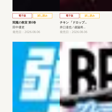
電子版
試し読み
電子版
試し読み
閻魔の教室 第6巻
チキン 「ドロップ…
田中優吏
井口達也 / 歳脇将…
発売日：2026.08.06
発売日：2026.08.06