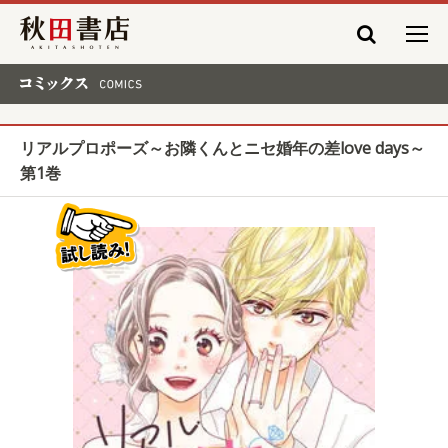
秋田書店
コミックス COMICS
リアルプロポーズ～お隣くんとニセ婚年の差love days～
第1巻