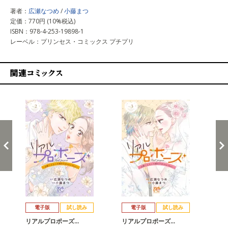
著者：
広瀬なつめ
/
小藤まつ
定価：770円 (10%税込)
ISBN：978-4-253-19898-1
レーベル：プリンセス・コミックス プチプリ
関連コミックス
戻る
進む
電子版
試し読み
電子版
試し読み
リアルプロポーズ…
リアルプロポーズ…