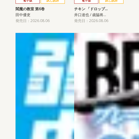
電子版
試し読み
電子版
試し読み
閻魔の教室 第6巻
チキン 「ドロップ…
田中優吏
井口達也 / 歳脇将…
発売日：2026.08.06
発売日：2026.08.06