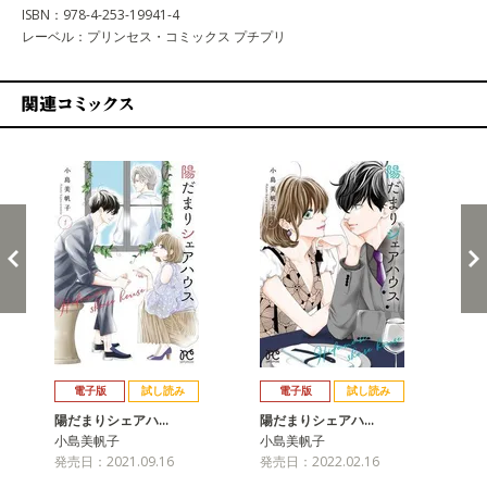
ISBN：978-4-253-19941-4
レーベル：プリンセス・コミックス プチプリ
関連コミックス
戻る
進む
電子版
試し読み
電子版
試し読み
陽だまりシェアハ…
陽だまりシェアハ…
陽
小島美帆子
小島美帆子
小
発売日：2021.09.16
発売日：2022.02.16
発売