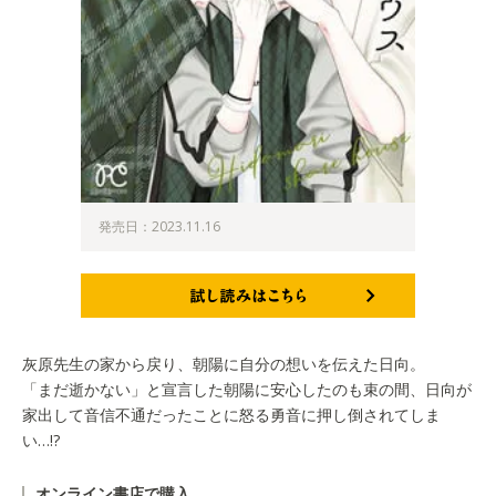
発売日：2023.11.16
試し読みはこちら
灰原先生の家から戻り、朝陽に自分の想いを伝えた日向。
「まだ逝かない」と宣言した朝陽に安心したのも束の間、日向が
家出して音信不通だったことに怒る勇音に押し倒されてしま
い…!?
オンライン書店で購入