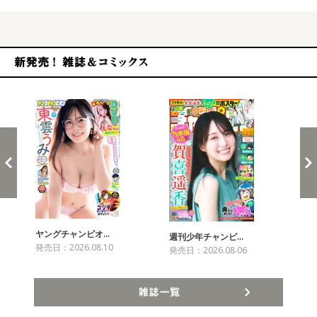
新発売！雑誌&コミックス
ヤングチャンピオ…
チャ
週刊少年チャンピ…
発売日：2026.08.10
発売
発売日：2026.08.06
雑誌一覧