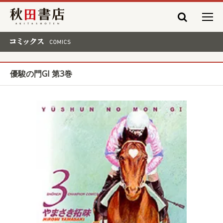
秋田書店
コミックス COMICS
優駿の門GI 第3巻