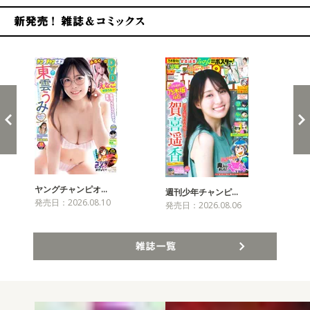
新発売！雑誌&コミックス
ヤングチャンピオ…
チャ
週刊少年チャンピ…
発売日：2026.08.10
発売
発売日：2026.08.06
雑誌一覧