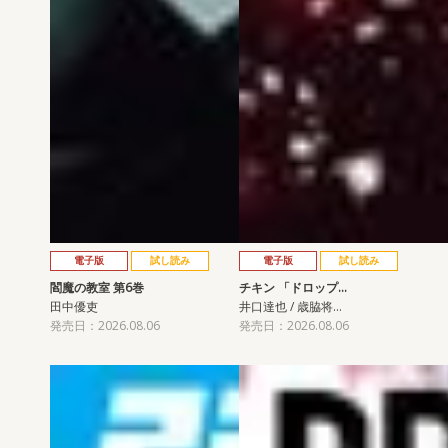
電子版
試し読み
電子版
試し読み
閻魔の教室 第6巻
チキン 「ドロップ…
田中優吏
井口達也 / 歳脇将…
発売日：2026.08.06
発売日：2026.08.06