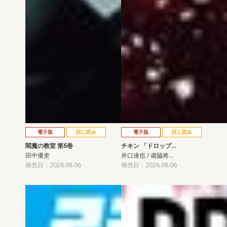
電子版
試し読み
電子版
試し読み
閻魔の教室 第6巻
チキン 「ドロップ…
田中優吏
井口達也 / 歳脇将…
発売日：2026.08.06
発売日：2026.08.06