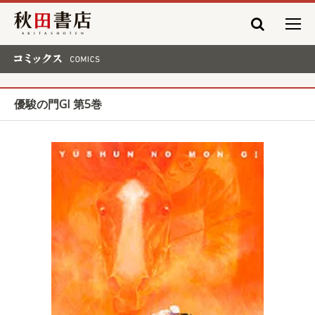
秋田書店
コミックス COMICS
優駿の門GI 第5巻