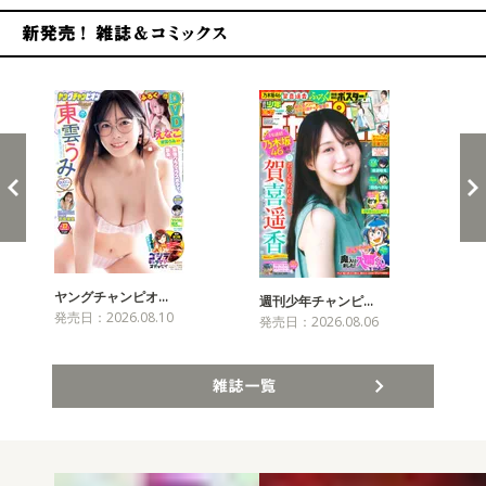
新発売！雑誌&コミックス
ヤングチャンピオ…
チャ
週刊少年チャンピ…
発売日：2026.08.10
発売
発売日：2026.08.06
雑誌一覧