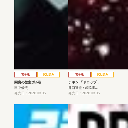
電子版
試し読み
電子版
試し読み
閻魔の教室 第6巻
チキン 「ドロップ…
田中優吏
井口達也 / 歳脇将…
発売日：2026.08.06
発売日：2026.08.06