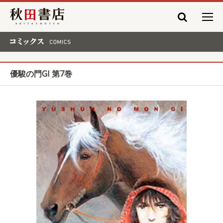
秋田書店
コミックス COMICS
優駿の門GI 第7巻