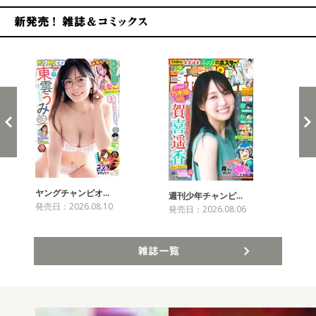
新発売！雑誌&コミックス
ヤングチャンピオ…
チャ
週刊少年チャンピ…
発売日：2026.08.10
発売
発売日：2026.08.06
雑誌一覧