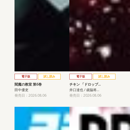
電子版
試し読み
電子版
試し読み
閻魔の教室 第6巻
チキン 「ドロップ…
田中優吏
井口達也 / 歳脇将…
発売日：2026.08.06
発売日：2026.08.06