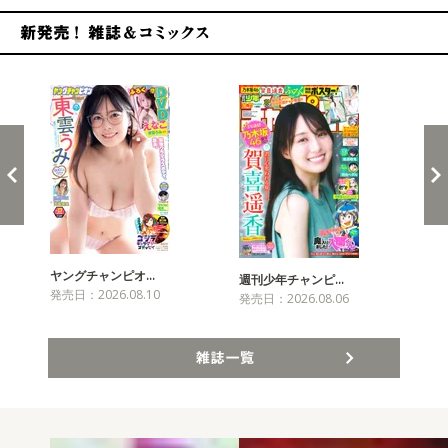
新発売！雑誌&コミックス
ヤングチャンピオ…
チャ
週刊少年チャンピ…
発売日：2026.08.10
発売
発売日：2026.08.06
雑誌一覧