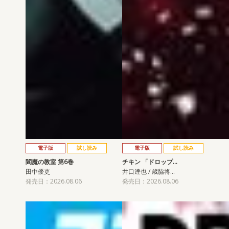
電子版
試し読み
電子版
試し読み
閻魔の教室 第6巻
チキン 「ドロップ…
田中優吏
井口達也 / 歳脇将…
発売日：2026.08.06
発売日：2026.08.06