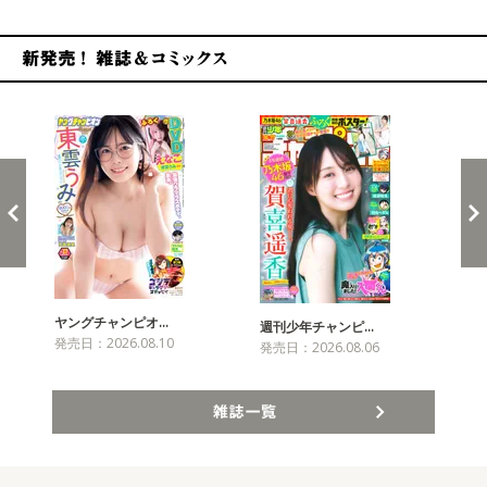
新発売！雑誌&コミックス
ヤングチャンピオ…
チャ
週刊少年チャンピ…
発売日：2026.08.10
発売
発売日：2026.08.06
雑誌一覧