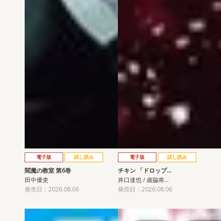
電子版
試し読み
電子版
試し読み
閻魔の教室 第6巻
チキン 「ドロップ…
田中優吏
井口達也 / 歳脇将…
発売日：2026.08.06
発売日：2026.08.06