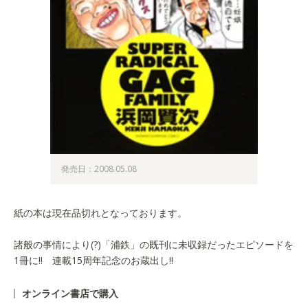
発売日：2008.05.08
紙の本は現在品切れとなっております。
諸般の事情により(?)「浦鉄」の既刊に未収録だったエピソードを
1冊に!! 連載15周年記念のお蔵出し!!
オンライン書店で購入