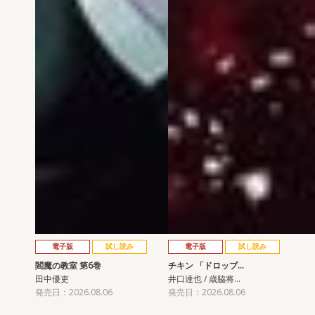
電子版
試し読み
電子版
試し読み
閻魔の教室 第6巻
チキン 「ドロップ…
田中優吏
井口達也 / 歳脇将…
発売日：2026.08.06
発売日：2026.08.06