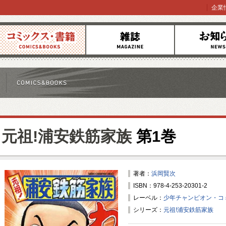
企業
コミックス
雑誌
お知らせ
元祖!浦安鉄筋家族
第1巻
著者：
浜岡賢次
ISBN：978-4-253-20301-2
レーベル：
少年チャンピオン・コ
シリーズ：
元祖!浦安鉄筋家族