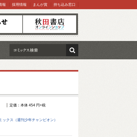
情報
採用情報
まんが賞
持ち込み窓口
オンラインショップ
検索
定価：本体 454 円+税
ミックス（週刊少年チャンピオン）