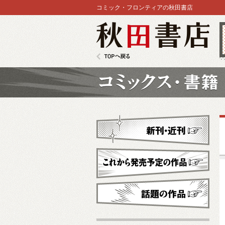
コミック・フロンティアの秋田書店
秋田書店
TOPへ戻る
コミックス
新刊・近刊
これから発売予定
話題の作品