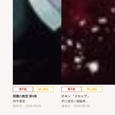
電子版
試し読み
電子版
試し読み
閻魔の教室 第6巻
チキン 「ドロップ…
田中優吏
井口達也 / 歳脇将…
発売日：2026.08.06
発売日：2026.08.06